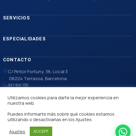
SERVICIOS
ESPECIALIDADES
CONTACTO
C/ Pintor Fortuny, 38, Local 3
08224 Terrassa, Barcelona
937 801 735
info@lgvalles.com
Utilizamos cookies para darte la mejor experiencia en
nuestra web.
Puedes informarte más sobre qué cookies estamos
Aviso Legal
utilizando o desactivarlas en los Ajustes
|
Política de cookies
Ajustes
ACCEPT
|