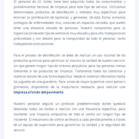
El personal de LG Vallès tiene bien adquirido todos los conocimientos y
procedimientos técnicos de limpieza para este tipo de servicio. Utilizamos
determinados productos de desinfección y métodos muy específicos para
eliminar la proliferación de bacterias y gérmenes. De esta forma, evitamos
contagios de enfermedades muy comunes en espacios cerrados que suelen
tener una afluencia elevada de personas. Nuestro compromiso para la
higienización de este tipo de centros es muy elevado y para ello, trabajamos en
profundidad y con detalle para la tranquilidad de todo el personal, tanto
trabajadores como alumnos.
Para el proceso de desinfección, se debe de realizar un uso racional de los
productos químicos para optimizar al máximo la calidad de nuestro servicio,
sin que genere ningún tipo de síntoma perjudicial para las personas menos
tolerantes a los productos de limpieza. Trataremos todos los utensilios y
material escolar de una forma específica: desde el material informático hasta
los juguetes de una guardería. Para zonas de mayor superficie, como patios o
gimnasios, disponemos de la maquinaria necesaria para realizar una
limpieza a fondo del pavimento
.
Nuestro personal seguirá un protocolo predeterminado donde quedará
detallada todas las tareas a realizar con una frecuencia específica, para
mantener una limpieza exhaustiva de todo el centro sin ningún tipo de
incidente. El mecanismo de control se llevará a cabo periódicamente, a través
de un equipo de supervisión para garantizar la calidad y la seguridad del
servicio.