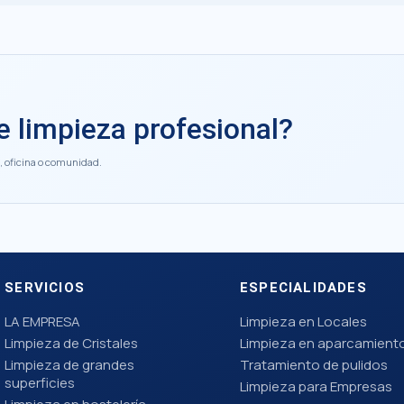
 limpieza profesional?
, oficina o comunidad.
SERVICIOS
ESPECIALIDADES
LA EMPRESA
Limpieza en Locales
Limpieza de Cristales
Limpieza en aparcamient
Limpieza de grandes
Tratamiento de pulidos
superficies
Limpieza para Empresas