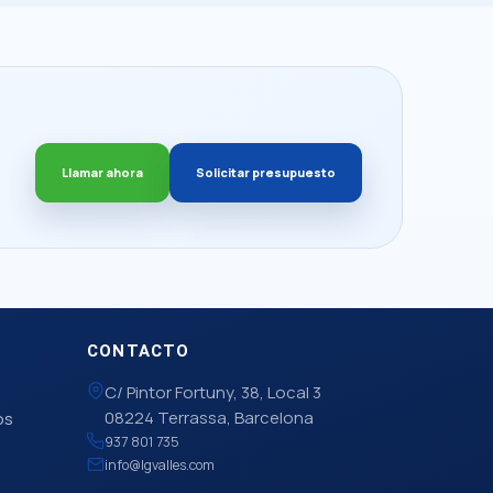
Llamar ahora
Solicitar presupuesto
CONTACTO
C/ Pintor Fortuny, 38, Local 3
08224 Terrassa, Barcelona
os
937 801 735
info@lgvalles.com